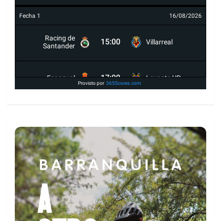
Fecha 1
16/08/2026
Racing de
15:00
Villarreal
Santander
17:00
Espanyol
Levante UD
Provisto por
365Scores.com
19:30
Celta
Osasuna