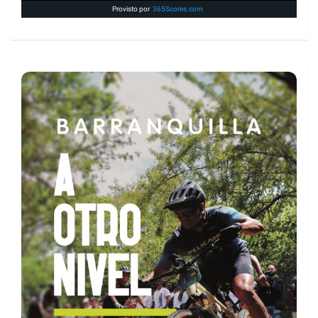
17:00
Espanyol
Levante UD
Provisto por
365Scores.com
19:30
Celta
Osasuna