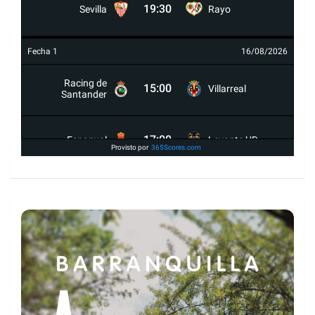
19:30
Sevilla
Rayo
Fecha 1
16/08/2026
Racing de
15:00
Villarreal
Santander
17:00
Espanyol
Levante UD
Provisto por
365Scores.com
19:30
Celta
Osasuna