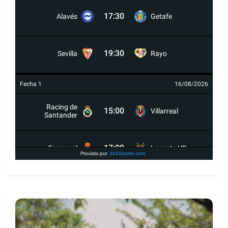
17:30
Alavés
Getafe
19:30
Sevilla
Rayo
Fecha 1
16/08/2026
Racing de
15:00
Villarreal
Santander
17:00
Espanyol
Levante UD
Provisto por
365Scores.com
19:30
Celta
Osasuna