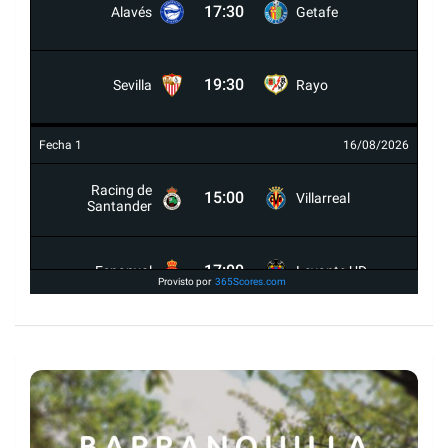
17:30
Alavés
Getafe
19:30
Sevilla
Rayo
Fecha 1
16/08/2026
Racing de
15:00
Villarreal
Santander
17:00
Espanyol
Levante UD
Provisto por
365Scores.com
19:30
Celta
Osasuna