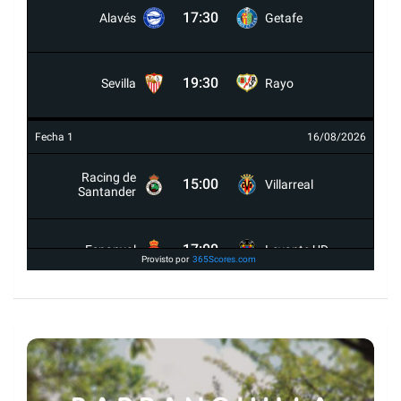
17:30
Alavés
Getafe
19:30
Sevilla
Rayo
Fecha 1
16/08/2026
Racing de
15:00
Villarreal
Santander
17:00
Espanyol
Levante UD
Provisto por
365Scores.com
19:30
Celta
Osasuna